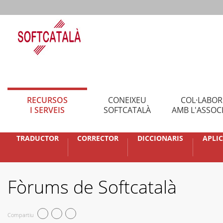
RECURSOS
CONEIXEU
COL·LABO
I SERVEIS
SOFTCATALÀ
AMB L'ASSOC
TRADUCTOR
CORRECTOR
DICCIONARIS
APLI
Fòrums de Softcatalà
Compartiu