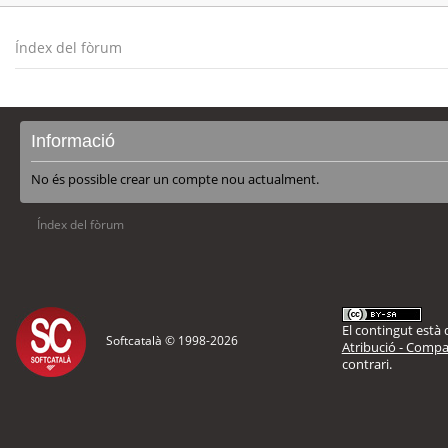
Índex del fòrum
Informació
No és possible crear un compte nou actualment.
Índex del fòrum
El contingut està d
Softcatalà © 1998-
2026
Atribució - Compar
contrari.