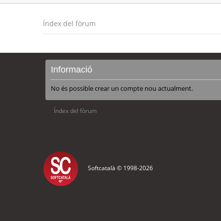
Índex del fòrum
Informació
No és possible crear un compte nou actualment.
Índex del fòrum
Softcatalà © 1998-
2026