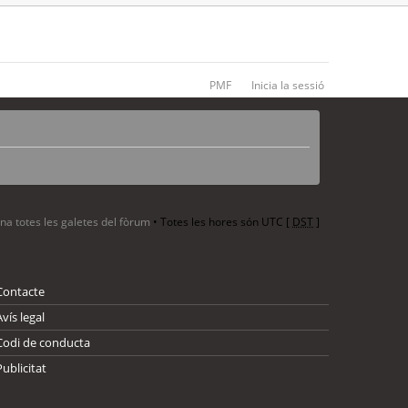
PMF
Inicia la sessió
ina totes les galetes del fòrum
• Totes les hores són UTC [
DST
]
Contacte
Avís legal
Codi de conducta
Publicitat