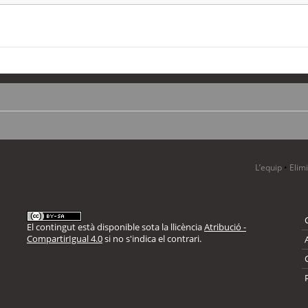
L’equip
•
Elim
El contingut està disponible sota la llicència
Atribució -
CompartirIgual 4.0
si no s'indica el contrari.