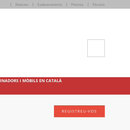
Notícies
Esdeveniments
Premsa
Fòrums
INADORS I MÒBILS EN CATALÀ
REGISTREU-VOS