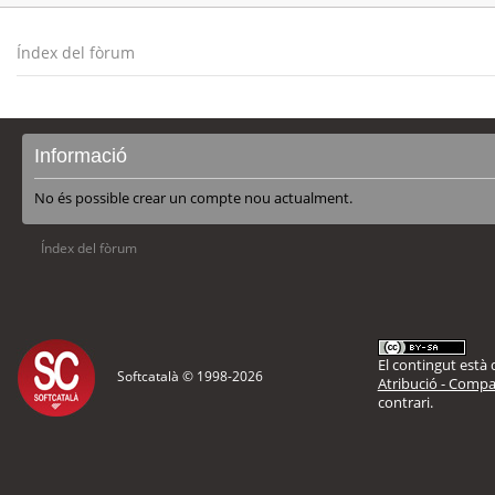
Índex del fòrum
Informació
No és possible crear un compte nou actualment.
Índex del fòrum
El contingut està d
Softcatalà © 1998-
2026
Atribució - Compar
contrari.