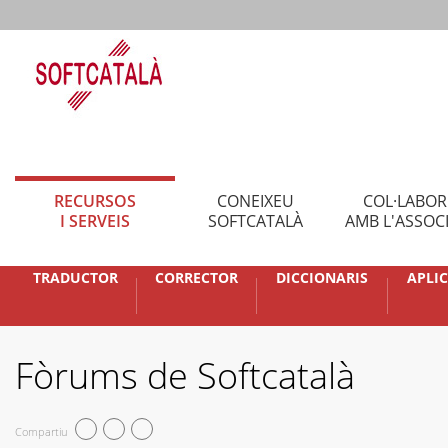
RECURSOS
CONEIXEU
COL·LABO
I SERVEIS
SOFTCATALÀ
AMB L'ASSOC
TRADUCTOR
CORRECTOR
DICCIONARIS
APLI
Fòrums de Softcatalà
Compartiu