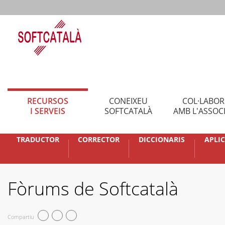
RECURSOS
CONEIXEU
COL·LABO
I SERVEIS
SOFTCATALÀ
AMB L'ASSOC
TRADUCTOR
CORRECTOR
DICCIONARIS
APLI
Fòrums de Softcatalà
Compartiu