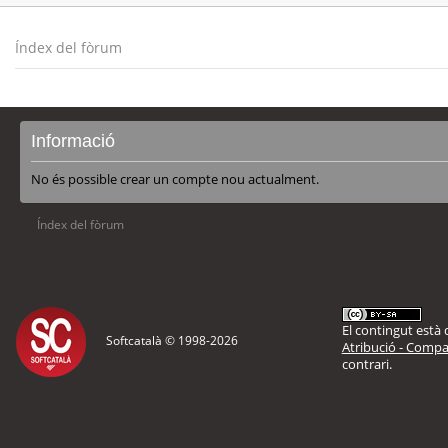
Índex del fòrum
Informació
No és possible crear un compte nou actualment.
Índex del fòrum
El contingut està d
Softcatalà © 1998-
2026
Atribució - Compar
contrari.