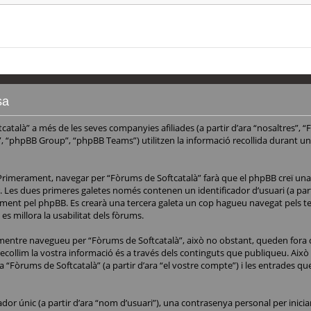
sa
talà” a més de les seves companyies afiliades (a partir d’ara “nosaltres”, “
, “phpBB Group”, “phpBB Teams”) utilitzen la informació recollida durant una 
Primerament, navegar per “Fòrums de Softcatalà” farà que el phpBB creï una s
 Les dues primeres galetes només contenen un identificador d’usuari (a partir
icament pel phpBB. Es crearà una tercera galeta un cop hagueu navegat pels t
s millora la usabilitat dels fòrums.
 mentre navegueu per “Fòrums de Softcatalà”, això no obstant, queden fora
ollim la vostra informació és a través dels continguts que publiqueu. Això i
a “Fòrums de Softcatalà” (a partir d’ara “el vostre compte”) i les entrades qu
r únic (a partir d’ara “nom d’usuari”), una contrasenya personal per iniciar 