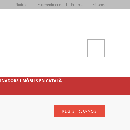
Notícies
Esdeveniments
Premsa
Fòrums
INADORS I MÒBILS EN CATALÀ
REGISTREU-VOS