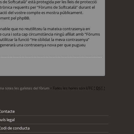
 de Softcatalà” està protegida per les lleis de protecció
ctrònica requerits per “Fòrums de Softcatalà” durant el
ormació del vostre compte es mostra públicament.
cament pel phpBB.
anable que no reutilitzeu la mateixa contrasenya en
ne cura i sota cap circumstància ningú afiliat amb “Fòrums
tilitzar la funció “He oblidat la meva contrasenya”
BB generarà una contrasenya nova per que pugueu
ina totes les galetes del fòrum
• Totes les hores són UTC [
DST
]
Contacte
Avís legal
Codi de conducta