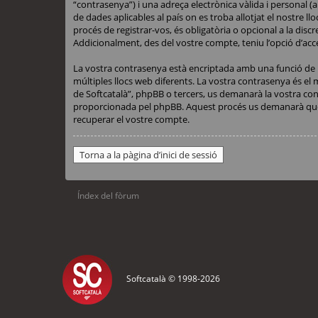
“contrasenya”) i una adreça electrònica vàlida i personal (a
de dades aplicables al país on es troba allotjat el nostre 
procés de registrar-vos, és obligatòria o opcional a la di
Addicionalment, des del vostre compte, teniu l’opció d’ac
La vostra contrasenya està encriptada amb una funció de r
múltiples llocs web diferents. La vostra contrasenya és el 
de Softcatalà”, phpBB o tercers, us demanarà la vostra con
proporcionada pel phpBB. Aquest procés us demanarà que 
recuperar el vostre compte.
Torna a la pàgina d’inici de sessió
Índex del fòrum
Softcatalà © 1998-
2026