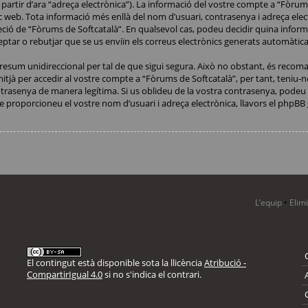
 partir d’ara “adreça electrònica”). La informació del vostre compte a “Fòrums
lloc web. Tota informació més enllà del nom d’usuari, contrasenya i adreça ele
screció de “Fòrums de Softcatalà”. En qualsevol cas, podeu decidir quina inf
ceptar o rebutjar que se us enviïn els correus electrònics generats automàti
esum unidireccional per tal de que sigui segura. Això no obstant, és recom
mitjà per accedir al vostre compte a “Fòrums de Softcatalà”, per tant, teniu-
trasenya de manera legítima. Si us oblideu de la vostra contrasenya, podeu u
proporcioneu el vostre nom d’usuari i adreça electrònica, llavors el php
L’equip
•
Elim
El contingut està disponible sota la llicència
Atribució -
CompartirIgual 4.0
si no s'indica el contrari.