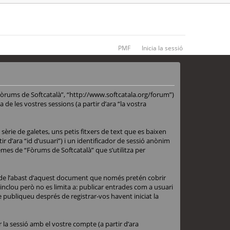
PMF
Inicia la sessió
Fòrums de Softcatalà”, “http://www.softcatala.org/forum”)
de les vostres sessions (a partir d’ara “la vostra
èrie de galetes, uns petis fitxers de text que es baixen
 d’ara “id d’usuari”) i un identificador de sessió anònim
emes de “Fòrums de Softcatalà” que s’utilitza per
 de l’abast d’aquest document que només pretén cobrir
nclou però no es limita a: publicar entrades com a usuari
e publiqueu després de registrar-vos havent iniciat la
la sessió amb el vostre compte (a partir d’ara