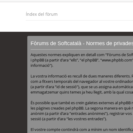
Índex del fòrum
Fòrums de Softcatalà - Normes de privade
Aquestes normes expliquen en detall com “Fòrums de Softca
i phpBB (a partir d’ara “ells”, “el phpBB”, “www.phpbb.com”
informació”).
La vostra informació es recull de dues maneres diferents. 
com a fitxers temporals del navegador al vostre ordinador.
(a partir d’ara “id de sessió”), que se us assigna automàt
emmagatzemar quins temes ja heu llegit, amb la qual cosa e
És possible que també es creïn galetes externes al phpBB
les pàgines creades pel phpBB. La segona manera en què rec
anònim (a partir d’ara “entrades anònimes”), registrar-vos 
sessió (a partir d’ara “les vostres entrades”).
El vostre compte contindrà com a mínim un nom identificado