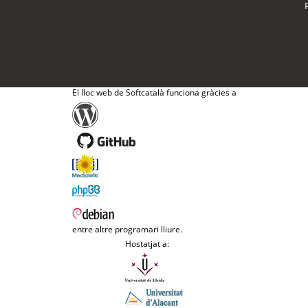
El lloc web de Softcatalà funciona gràcies a
entre altre programari lliure.
Hostatjat a: