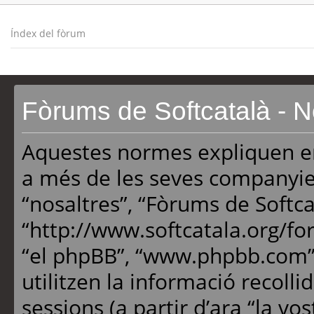
Índex del fòrum
Fòrums de Softcatalà - 
Aquestes normes expliquen en
a més de les seves companyies 
“nosaltres”, “Fòrums de Softca
“http://www.softcatala.org/foru
“el phpBB”, “www.phpbb.com”
utilitzen la informació recoll
sessions (a partir d’ara “la vo