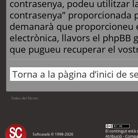
contrasenya, podeu utilitzar l
contrasenya” proporcionada p
demanarà que proporcioneu el
electrònica, llavors el phpBB
que pugueu recuperar el vost
Torna a la pàgina d’inici de s
Índex del fòrum
El contingut està d
Softcatalà © 1998-
2026
Atribució - Compar