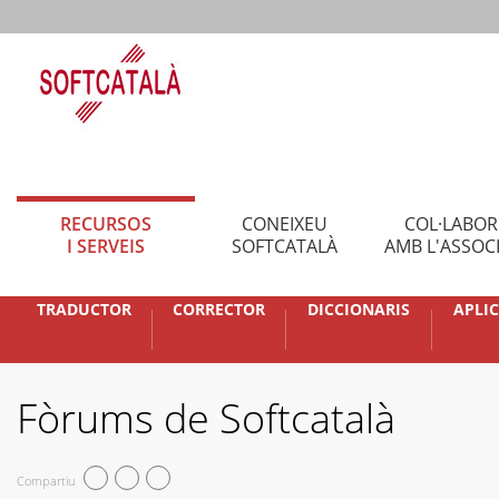
RECURSOS
CONEIXEU
COL·LABO
I SERVEIS
SOFTCATALÀ
AMB L'ASSOC
TRADUCTOR
CORRECTOR
DICCIONARIS
APLI
Fòrums de Softcatalà
Compartiu