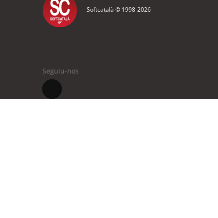
Softcatalà © 1998-
2026
Seguiu-nos