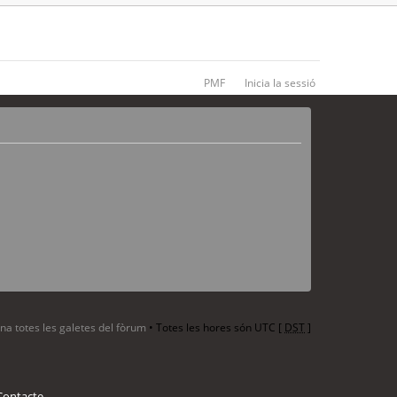
PMF
Inicia la sessió
ina totes les galetes del fòrum
• Totes les hores són UTC [
DST
]
Contacte