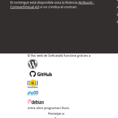
El contingut està disponible sota la llicència
Atribució -
CompartirIgual 4.0
si no s'indica el contrari.
El lloc web de Softcatalà funciona gràcies a
entre altre programari lliure.
Hostatjat a: