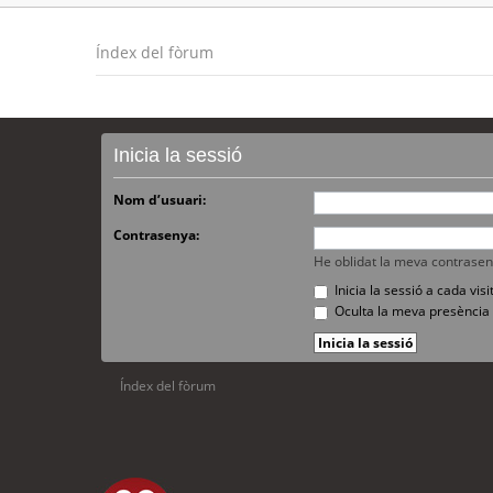
Índex del fòrum
Inicia la sessió
Nom d’usuari:
Contrasenya:
He oblidat la meva contrase
Inicia la sessió a cada vi
Oculta la meva presència 
Índex del fòrum