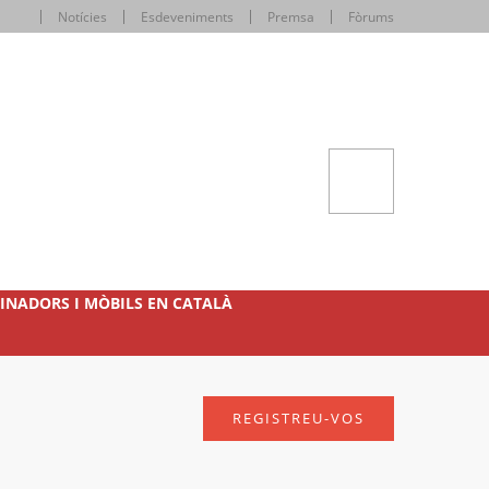
Notícies
Esdeveniments
Premsa
Fòrums
INADORS I MÒBILS EN CATALÀ
REGISTREU-VOS