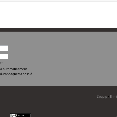
nya
sita automàticament
durant aquesta sessió
L’equip
•
Elim