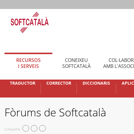
RECURSOS
CONEIXEU
COL·LABO
I SERVEIS
SOFTCATALÀ
AMB L'ASSOC
TRADUCTOR
CORRECTOR
DICCIONARIS
APLI
Fòrums de Softcatalà
Compartiu