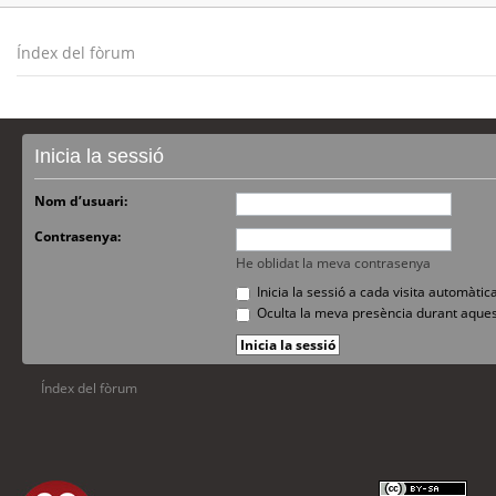
Índex del fòrum
Inicia la sessió
Nom d’usuari:
Contrasenya:
He oblidat la meva contrasenya
Inicia la sessió a cada visita automàti
Oculta la meva presència durant aques
Índex del fòrum