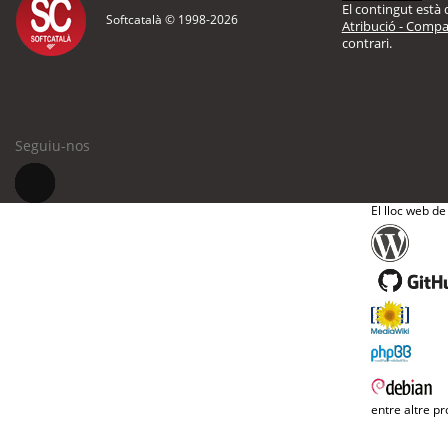
El contingut està d
Softcatalà © 1998-
2026
Atribució - Compar
contrari.
Seguiu-nos
El lloc web de
entre altre pr