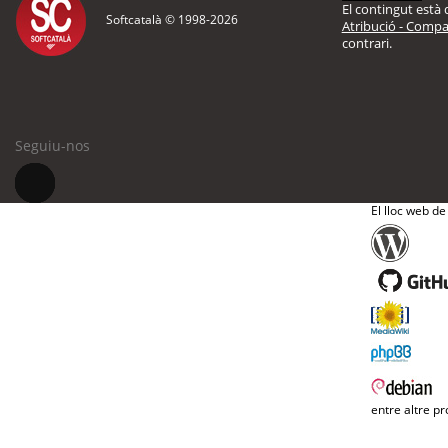
El contingut està d
Softcatalà © 1998-
2026
Atribució - Compar
contrari.
Seguiu-nos
El lloc web de
entre altre pr