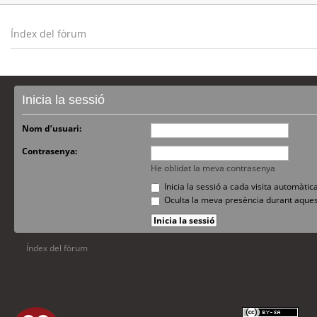
Índex del fòrum
Inicia la sessió
Nom d’usuari:
Contrasenya:
He oblidat la meva contrasenya
Inicia la sessió a cada visita automàti
Oculta la meva presència durant aques
Índex del fòrum