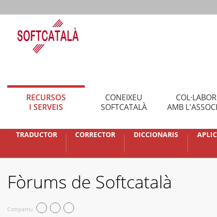
RECURSOS
CONEIXEU
COL·LABO
I SERVEIS
SOFTCATALÀ
AMB L'ASSOC
TRADUCTOR
CORRECTOR
DICCIONARIS
APLI
Fòrums de Softcatalà
Compartiu