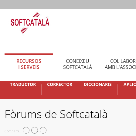
RECURSOS
CONEIXEU
COL·LABO
I SERVEIS
SOFTCATALÀ
AMB L'ASSOC
TRADUCTOR
CORRECTOR
DICCIONARIS
APLI
Fòrums de Softcatalà
Compartiu