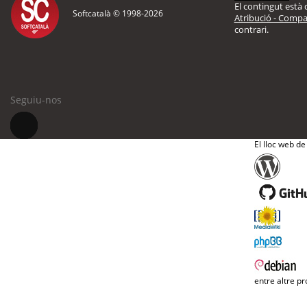
El contingut està d
Softcatalà © 1998-
2026
Atribució - Compar
contrari.
Seguiu-nos
El lloc web de
entre altre pr