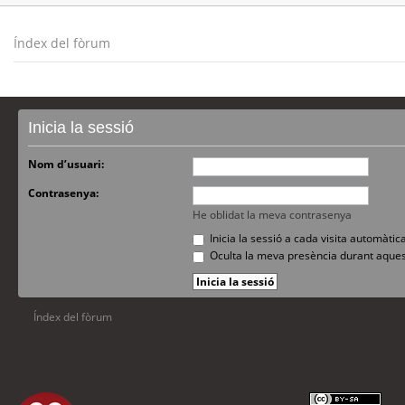
Índex del fòrum
Inicia la sessió
Nom d’usuari:
Contrasenya:
He oblidat la meva contrasenya
Inicia la sessió a cada visita automàti
Oculta la meva presència durant aques
Índex del fòrum