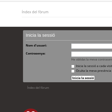
Índex del fòrum
Inicia la sessió
Nom d’usuari:
Contrasenya:
He oblidat la meva contrase
Inicia la sessió a cada vi
Oculta la meva presència 
Índex del fòrum