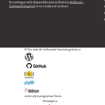
El contingut està disponible sota la llicència
Atribució -
CompartirIgual 4.0
si no s'indica el contrari.
El lloc web de Softcatalà funciona gràcies a
entre altre programari lliure.
Hostatjat a: