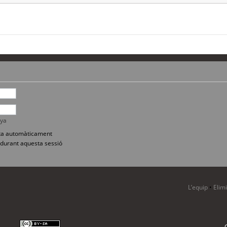
nya
sita automàticament
durant aquesta sessió
L’equip
•
Elim