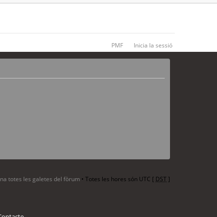
PMF
Inicia la sessió
ina totes les galetes del fòrum
• Totes les hores són UTC [
DST
]
Contacte