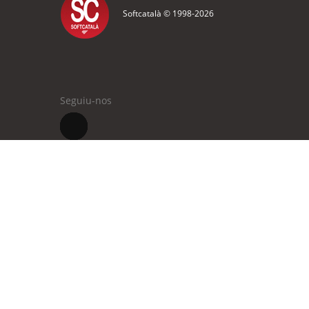
Softcatalà © 1998-
2026
Seguiu-nos