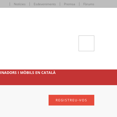
Notícies
Esdeveniments
Premsa
Fòrums
INADORS I MÒBILS EN CATALÀ
REGISTREU-VOS