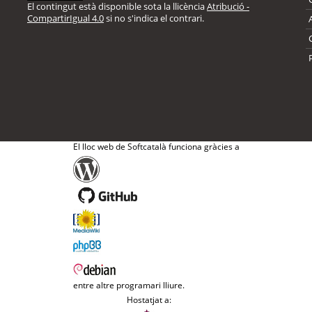
El contingut està disponible sota la llicència
Atribució -
CompartirIgual 4.0
si no s'indica el contrari.
El lloc web de Softcatalà funciona gràcies a
entre altre programari lliure.
Hostatjat a: