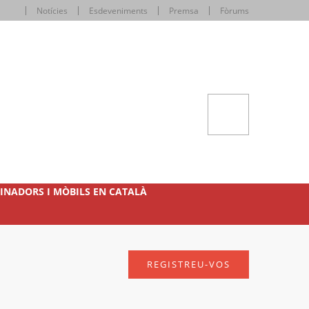
Notícies
Esdeveniments
Premsa
Fòrums
INADORS I MÒBILS EN CATALÀ
REGISTREU-VOS