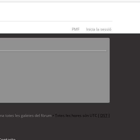
PMF
Inicia la sessió
ina totes les galetes del fòrum
• Totes les hores són UTC [
DST
]
Contacte