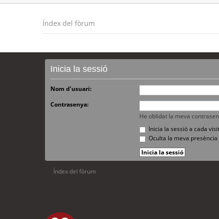
Índex del fòrum
Inicia la sessió
Nom d’usuari:
Contrasenya:
He oblidat la meva contrase
Inicia la sessió a cada vi
Oculta la meva presència 
Índex del fòrum