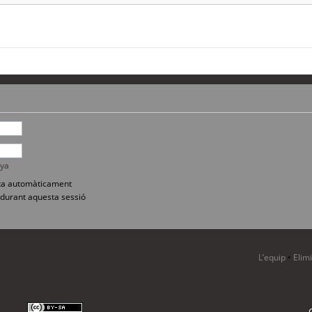
nya
sita automàticament
durant aquesta sessió
L’equip
•
Elim