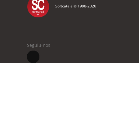
Softcatalà © 1998-
2026
Seguiu-nos