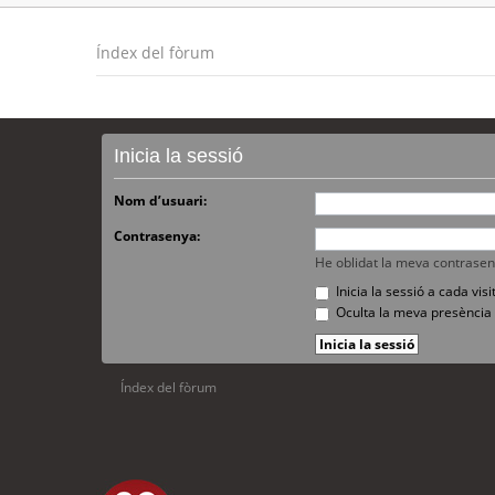
Índex del fòrum
Inicia la sessió
Nom d’usuari:
Contrasenya:
He oblidat la meva contrase
Inicia la sessió a cada vi
Oculta la meva presència 
Índex del fòrum