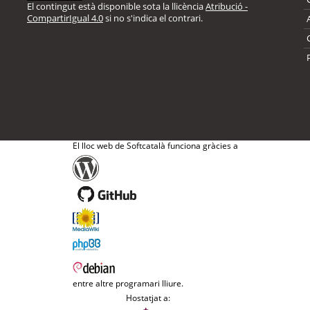
El contingut està disponible sota la llicència
Atribució -
CompartirIgual 4.0
si no s'indica el contrari.
El lloc web de Softcatalà funciona gràcies a
entre altre programari lliure.
Hostatjat a: