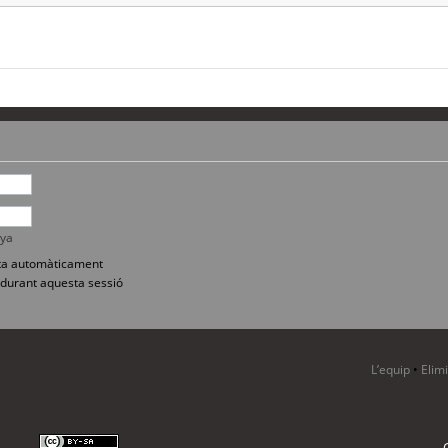
nya
sita automàticament
durant aquesta sessió
L’equip
•
Elim