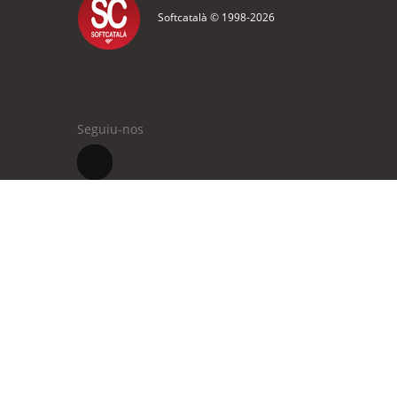
Softcatalà © 1998-
2026
Seguiu-nos