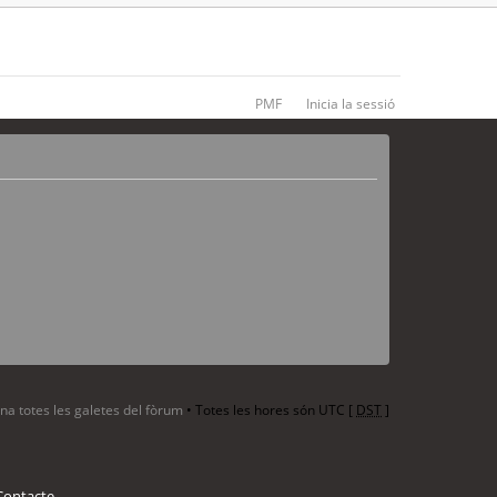
PMF
Inicia la sessió
ina totes les galetes del fòrum
• Totes les hores són UTC [
DST
]
Contacte