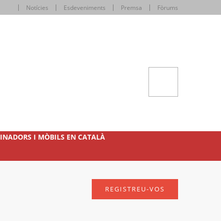
Notícies
Esdeveniments
Premsa
Fòrums
INADORS I MÒBILS EN CATALÀ
REGISTREU-VOS