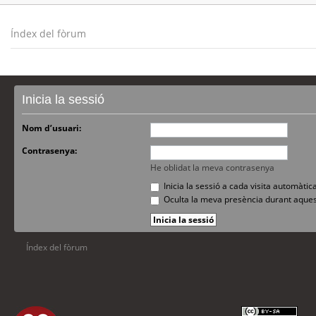
Índex del fòrum
Inicia la sessió
Nom d’usuari:
Contrasenya:
He oblidat la meva contrasenya
Inicia la sessió a cada visita automàti
Oculta la meva presència durant aques
Índex del fòrum