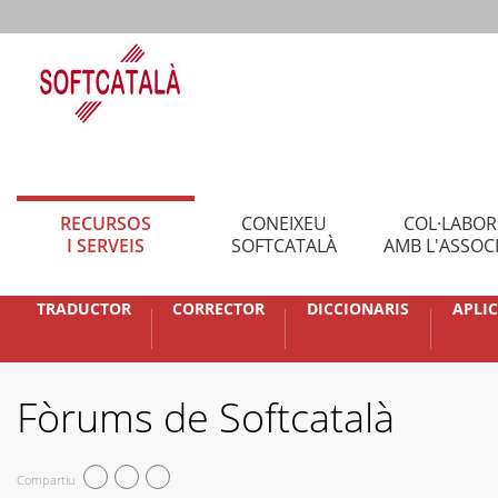
RECURSOS
CONEIXEU
COL·LABO
I SERVEIS
SOFTCATALÀ
AMB L'ASSOC
TRADUCTOR
CORRECTOR
DICCIONARIS
APLI
Fòrums de Softcatalà
Compartiu