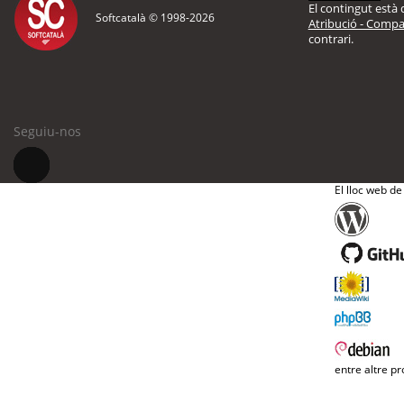
El contingut està d
Softcatalà © 1998-
2026
Atribució - Compar
contrari.
Seguiu-nos
El lloc web de
entre altre pr