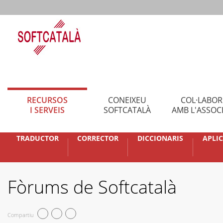
RECURSOS
CONEIXEU
COL·LABO
I SERVEIS
SOFTCATALÀ
AMB L'ASSOC
TRADUCTOR
CORRECTOR
DICCIONARIS
APLI
Fòrums de Softcatalà
Compartiu