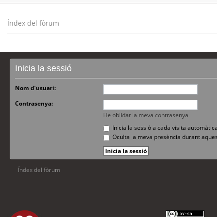
Índex del fòrum
Inicia la sessió
Nom d’usuari:
Contrasenya:
He oblidat la meva contrasenya
Inicia la sessió a cada visita automàti
Oculta la meva presència durant aques
Índex del fòrum