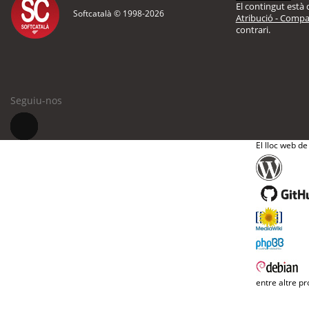
El contingut està d
Softcatalà © 1998-
2026
Atribució - Compar
contrari.
Seguiu-nos
El lloc web de
entre altre pr