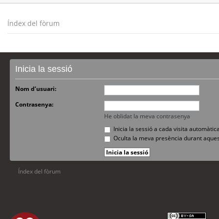
Índex del fòrum
Inicia la sessió
Nom d’usuari:
Contrasenya:
He oblidat la meva contrasenya
Inicia la sessió a cada visita automàti
Oculta la meva presència durant aques
Índex del fòrum