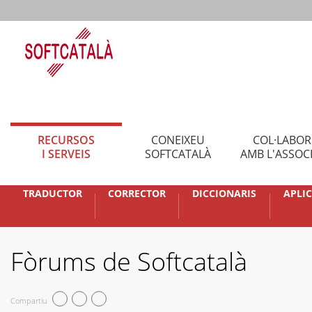
RECURSOS
CONEIXEU
COL·LABO
I SERVEIS
SOFTCATALÀ
AMB L'ASSOC
TRADUCTOR
CORRECTOR
DICCIONARIS
APLI
Fòrums de Softcatalà
Compartiu