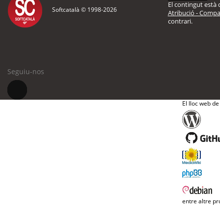
El contingut està d
Softcatalà © 1998-
2026
Atribució - Compar
contrari.
Seguiu-nos
El lloc web de
entre altre pr