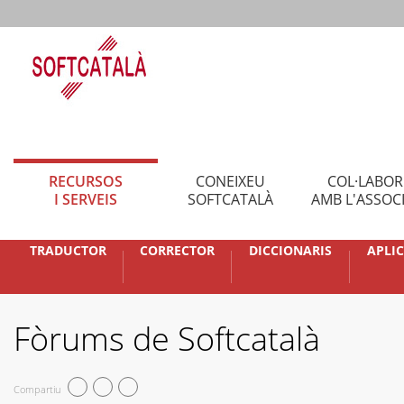
RECURSOS
CONEIXEU
COL·LABO
I SERVEIS
SOFTCATALÀ
AMB L'ASSOC
TRADUCTOR
CORRECTOR
DICCIONARIS
APLI
Fòrums de Softcatalà
Compartiu