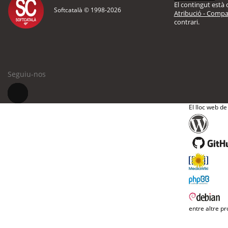
El contingut està d
Softcatalà © 1998-
2026
Atribució - Compar
contrari.
Seguiu-nos
El lloc web de
entre altre pr