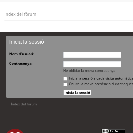
Índex del fòrum
Inicia la sessió
Nom d’usuari:
Contrasenya:
He oblidat la meva contrasenya
Inicia la sessió a cada visita automàti
Oculta la meva presència durant aques
Índex del fòrum