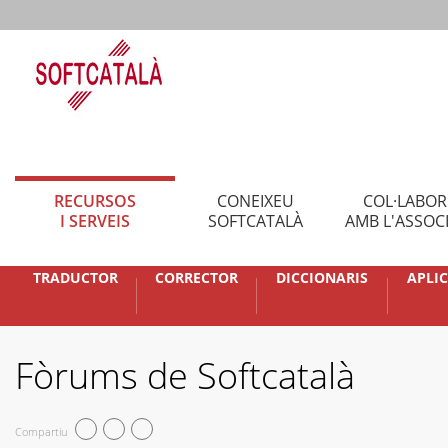
RECURSOS
CONEIXEU
COL·LABO
I SERVEIS
SOFTCATALÀ
AMB L'ASSOC
TRADUCTOR
CORRECTOR
DICCIONARIS
APLI
Fòrums de Softcatalà
Compartiu