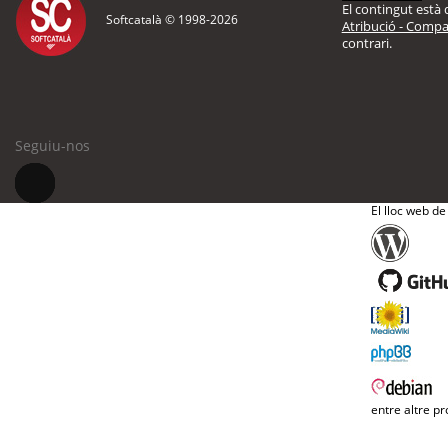
El contingut està d
Softcatalà © 1998-
2026
Atribució - Compar
contrari.
Seguiu-nos
El lloc web de
entre altre pr