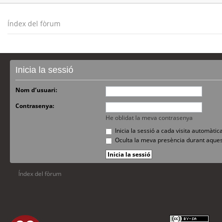
Índex del fòrum
Inicia la sessió
Nom d’usuari:
Contrasenya:
He oblidat la meva contrasenya
Inicia la sessió a cada visita automàti
Oculta la meva presència durant aques
Índex del fòrum