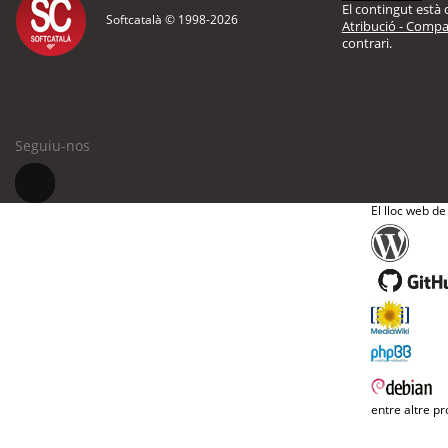
El contingut està d
Softcatalà © 1998-
2026
Atribució - Compar
contrari.
Seguiu-nos
El lloc web de
entre altre pr