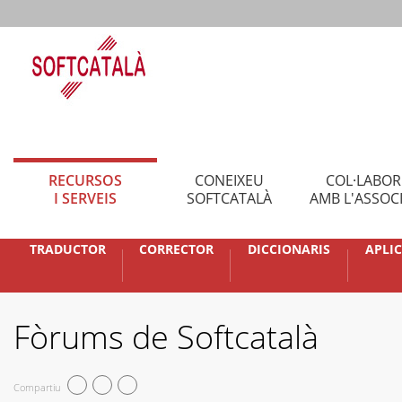
RECURSOS
CONEIXEU
COL·LABO
I SERVEIS
SOFTCATALÀ
AMB L'ASSOC
TRADUCTOR
CORRECTOR
DICCIONARIS
APLI
Fòrums de Softcatalà
Compartiu