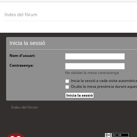
Índex del fòrum
Inicia la sessió
Nom d’usuari:
Contrasenya:
He oblidat la meva contrasenya
Inicia la sessió a cada visita automàti
Oculta la meva presència durant aques
Índex del fòrum