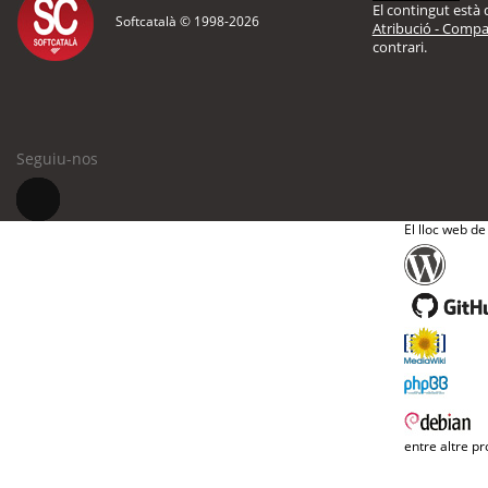
El contingut està d
Softcatalà © 1998-
2026
Atribució - Compar
contrari.
Seguiu-nos
El lloc web de
entre altre pr