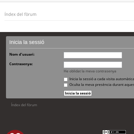
Índex del fòrum
Inicia la sessió
Nom d’usuari:
Contrasenya:
He oblidat la meva contrasenya
Inicia la sessió a cada visita automàti
Oculta la meva presència durant aques
Índex del fòrum