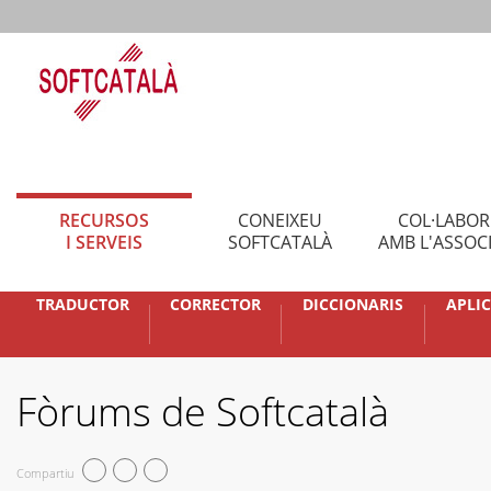
RECURSOS
CONEIXEU
COL·LABO
I SERVEIS
SOFTCATALÀ
AMB L'ASSOC
TRADUCTOR
CORRECTOR
DICCIONARIS
APLI
Fòrums de Softcatalà
Compartiu