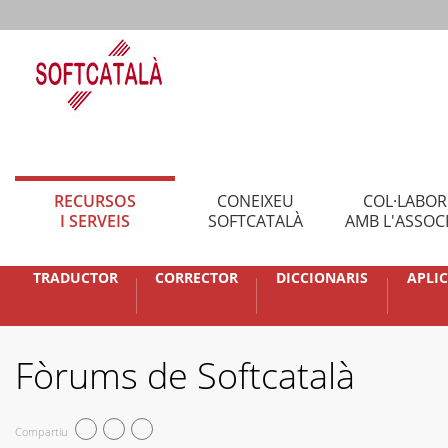
RECURSOS
CONEIXEU
COL·LABO
I SERVEIS
SOFTCATALÀ
AMB L'ASSOC
TRADUCTOR
CORRECTOR
DICCIONARIS
APLI
Fòrums de Softcatalà
Compartiu