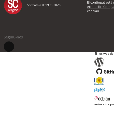
El contingut està d
Softcatalà © 1998-
2026
Atribució - Compar
contrari.
Seguiu-nos
El lloc web de
entre altre pr