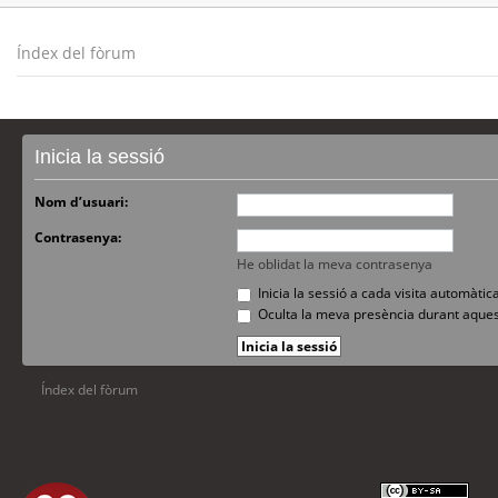
Índex del fòrum
Inicia la sessió
Nom d’usuari:
Contrasenya:
He oblidat la meva contrasenya
Inicia la sessió a cada visita automàti
Oculta la meva presència durant aques
Índex del fòrum