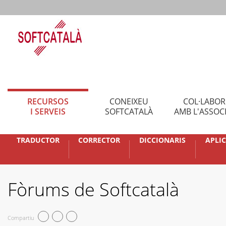
RECURSOS
CONEIXEU
COL·LABO
I SERVEIS
SOFTCATALÀ
AMB L'ASSOC
TRADUCTOR
CORRECTOR
DICCIONARIS
APLI
Fòrums de Softcatalà
Compartiu