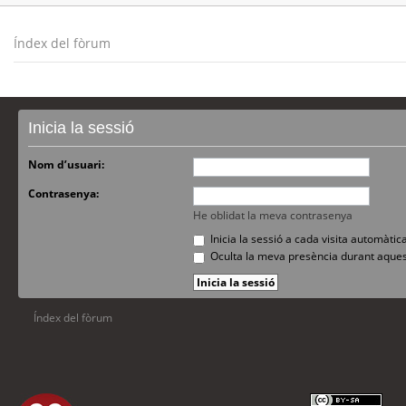
Índex del fòrum
Inicia la sessió
Nom d’usuari:
Contrasenya:
He oblidat la meva contrasenya
Inicia la sessió a cada visita automàti
Oculta la meva presència durant aques
Índex del fòrum