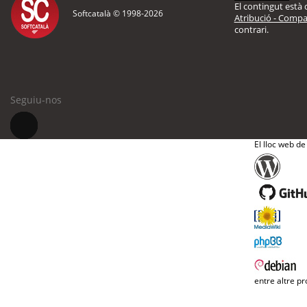
El contingut està d
Softcatalà © 1998-
2026
Atribució - Compar
contrari.
Seguiu-nos
El lloc web de
entre altre pr