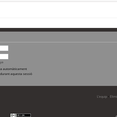
nya
sita automàticament
durant aquesta sessió
L’equip
•
Elim