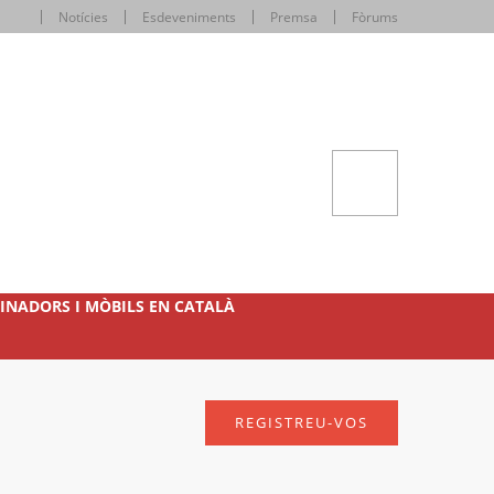
Notícies
Esdeveniments
Premsa
Fòrums
INADORS I MÒBILS EN CATALÀ
REGISTREU-VOS