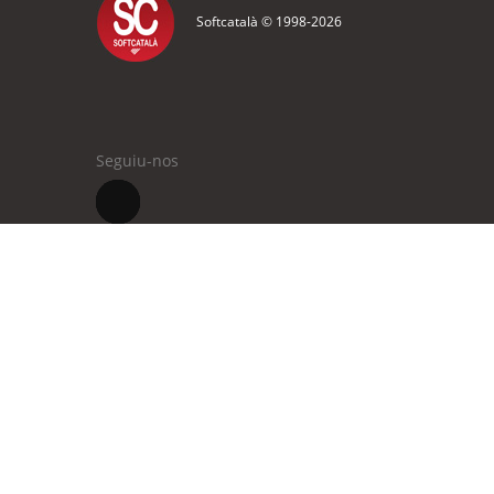
Softcatalà © 1998-
2026
Seguiu-nos