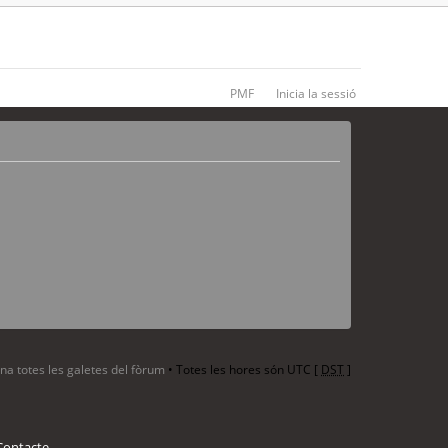
PMF
Inicia la sessió
ina totes les galetes del fòrum
• Totes les hores són UTC [
DST
]
Contacte