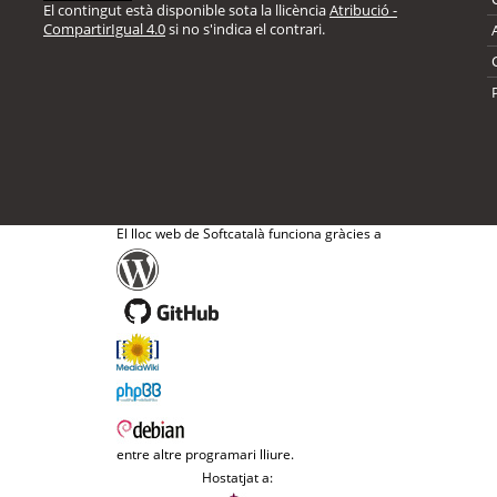
El contingut està disponible sota la llicència
Atribució -
CompartirIgual 4.0
si no s'indica el contrari.
El lloc web de Softcatalà funciona gràcies a
entre altre programari lliure.
Hostatjat a: