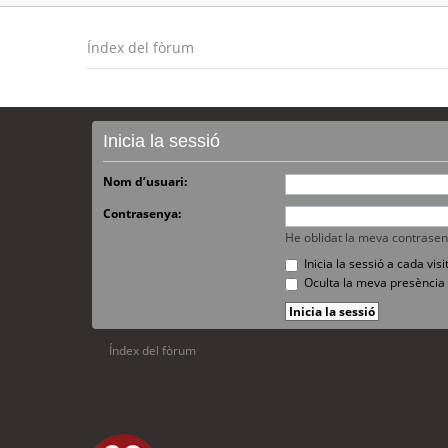
Índex del fòrum
Inicia la sessió
Nom d’usuari:
Contrasenya:
He oblidat la meva contrase
Inicia la sessió a cada vi
Oculta la meva presència 
Índex del fòrum