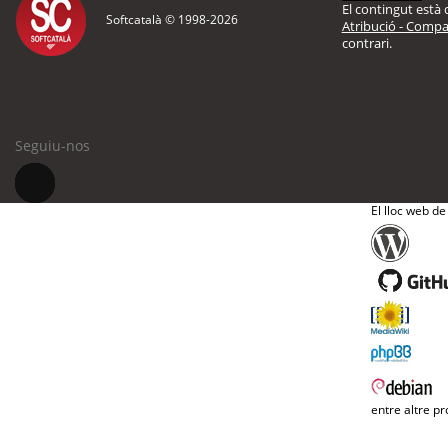
El contingut està d
Softcatalà © 1998-
2026
Atribució - Compar
contrari.
Seguiu-nos
El lloc web de
entre altre pr