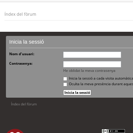
Índex del fòrum
Inicia la sessió
Nom d’usuari:
Contrasenya:
He oblidat la meva contrasenya
Inicia la sessió a cada visita automàti
Oculta la meva presència durant aques
Índex del fòrum