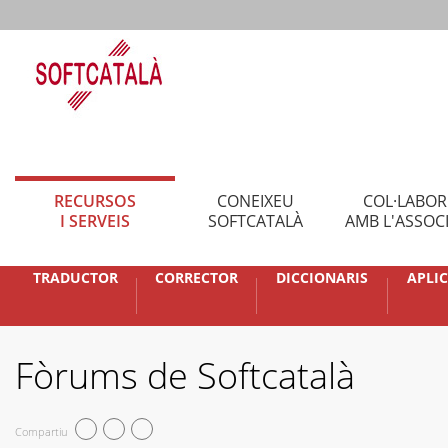
RECURSOS
CONEIXEU
COL·LABO
I SERVEIS
SOFTCATALÀ
AMB L'ASSOC
TRADUCTOR
CORRECTOR
DICCIONARIS
APLI
Fòrums de Softcatalà
Compartiu