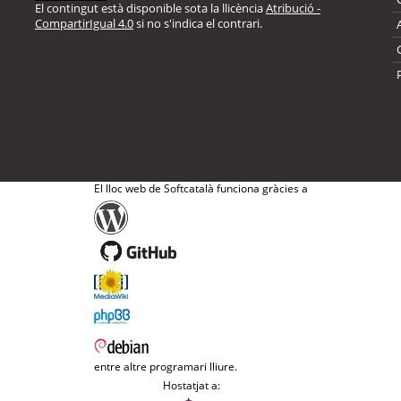
El contingut està disponible sota la llicència
Atribució -
CompartirIgual 4.0
si no s'indica el contrari.
El lloc web de Softcatalà funciona gràcies a
entre altre programari lliure.
Hostatjat a: