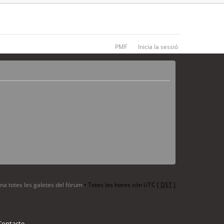
PMF
Inicia la sessió
ina totes les galetes del fòrum
• Totes les hores són UTC [
DST
]
Contacte