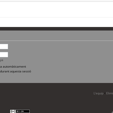
nya
sita automàticament
durant aquesta sessió
L’equip
•
Elim