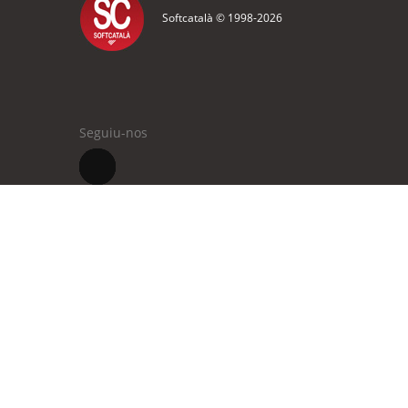
Softcatalà © 1998-
2026
Seguiu-nos