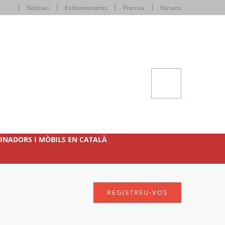
Notícies
Esdeveniments
Premsa
Fòrums
INADORS I MÒBILS EN CATALÀ
REGISTREU-VOS