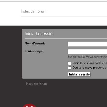
Índex del fòrum
Inicia la sessió
Nom d’usuari:
Contrasenya:
He oblidat la meva contrase
Inicia la sessió a cada vi
Oculta la meva presència 
Índex del fòrum