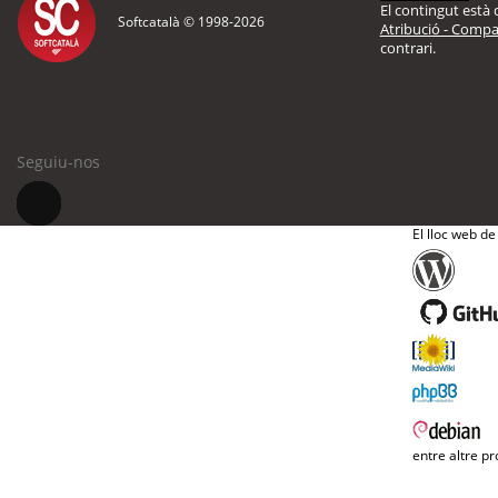
El contingut està d
Softcatalà © 1998-
2026
Atribució - Compar
contrari.
Seguiu-nos
El lloc web de
entre altre pr