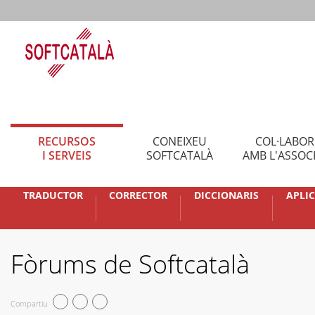
RECURSOS
CONEIXEU
COL·LABO
I SERVEIS
SOFTCATALÀ
AMB L'ASSOC
TRADUCTOR
CORRECTOR
DICCIONARIS
APLI
Fòrums de Softcatalà
Compartiu