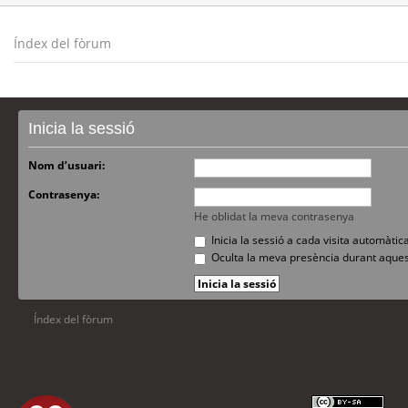
Índex del fòrum
Inicia la sessió
Nom d’usuari:
Contrasenya:
He oblidat la meva contrasenya
Inicia la sessió a cada visita automàti
Oculta la meva presència durant aques
Índex del fòrum