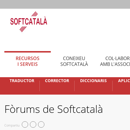
RECURSOS
CONEIXEU
COL·LABO
I SERVEIS
SOFTCATALÀ
AMB L'ASSOC
TRADUCTOR
CORRECTOR
DICCIONARIS
APLI
Fòrums de Softcatalà
Compartiu