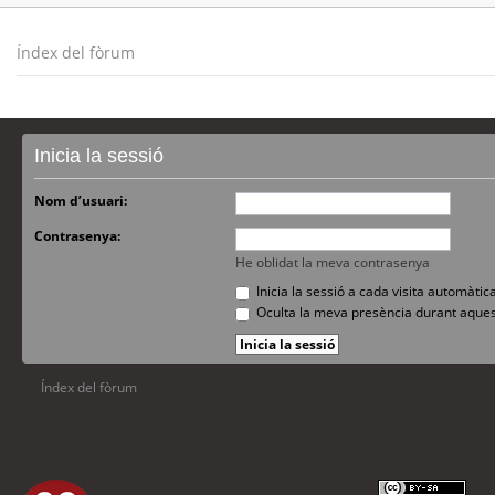
Índex del fòrum
Inicia la sessió
Nom d’usuari:
Contrasenya:
He oblidat la meva contrasenya
Inicia la sessió a cada visita automàti
Oculta la meva presència durant aques
Índex del fòrum