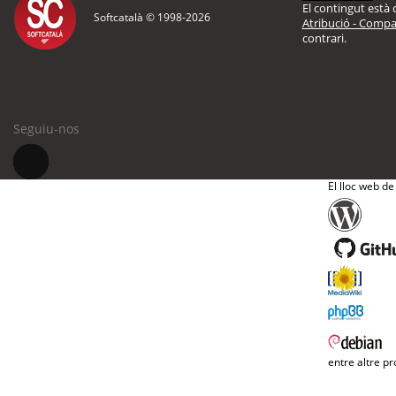
El contingut està d
Softcatalà © 1998-
2026
Atribució - Compar
contrari.
Seguiu-nos
El lloc web de
entre altre pr