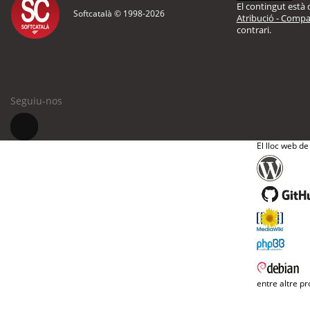
El contingut està d
Softcatalà © 1998-
2026
Atribució - Compar
contrari.
Seguiu-nos
El lloc web de
entre altre pr