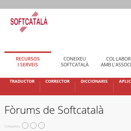
RECURSOS
CONEIXEU
COL·LABO
I SERVEIS
SOFTCATALÀ
AMB L'ASSOC
TRADUCTOR
CORRECTOR
DICCIONARIS
APLI
Fòrums de Softcatalà
Compartiu