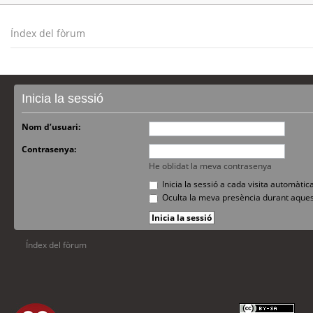
Índex del fòrum
Inicia la sessió
Nom d’usuari:
Contrasenya:
He oblidat la meva contrasenya
Inicia la sessió a cada visita automàti
Oculta la meva presència durant aques
Índex del fòrum