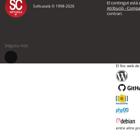
El contingut està d
Softcatalà © 1998-
2026
Atribució - Compar
contrari.
Seguiu-nos
El lloc web de
entre altre pr