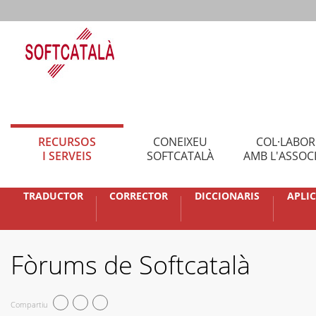
RECURSOS
CONEIXEU
COL·LABO
I SERVEIS
SOFTCATALÀ
AMB L'ASSOC
TRADUCTOR
CORRECTOR
DICCIONARIS
APLI
Fòrums de Softcatalà
Compartiu