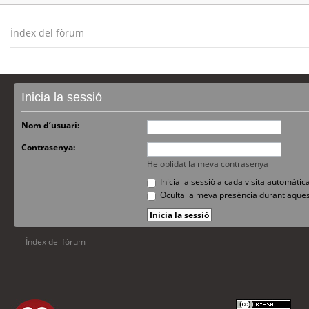
Índex del fòrum
Inicia la sessió
Nom d’usuari:
Contrasenya:
He oblidat la meva contrasenya
Inicia la sessió a cada visita automàti
Oculta la meva presència durant aques
Índex del fòrum