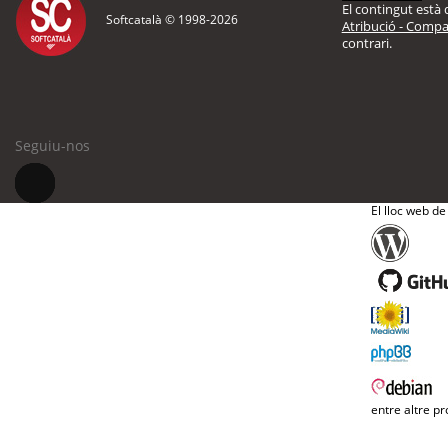
El contingut està d
Softcatalà © 1998-
2026
Atribució - Compar
contrari.
Seguiu-nos
El lloc web de
entre altre pr