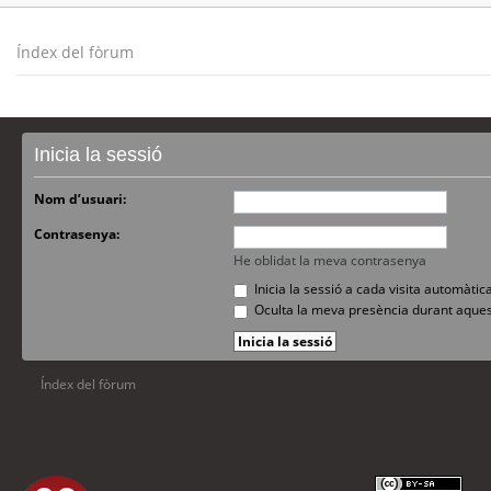
Índex del fòrum
Inicia la sessió
Nom d’usuari:
Contrasenya:
He oblidat la meva contrasenya
Inicia la sessió a cada visita automàti
Oculta la meva presència durant aques
Índex del fòrum