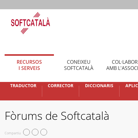
RECURSOS
CONEIXEU
COL·LABO
I SERVEIS
SOFTCATALÀ
AMB L'ASSOC
TRADUCTOR
CORRECTOR
DICCIONARIS
APLI
Fòrums de Softcatalà
Compartiu