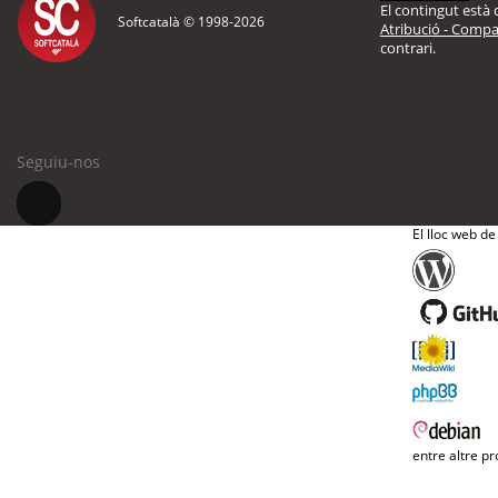
El contingut està d
Softcatalà © 1998-
2026
Atribució - Compar
contrari.
Seguiu-nos
El lloc web de
entre altre pr