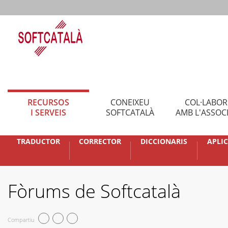
RECURSOS
CONEIXEU
COL·LABO
I SERVEIS
SOFTCATALÀ
AMB L'ASSOC
TRADUCTOR
CORRECTOR
DICCIONARIS
APLI
Fòrums de Softcatalà
Compartiu