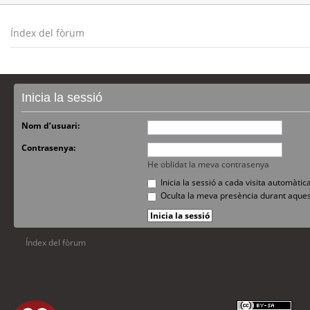
Índex del fòrum
Inicia la sessió
Nom d’usuari:
Contrasenya:
He oblidat la meva contrasenya
Inicia la sessió a cada visita automàti
Oculta la meva presència durant aques
Índex del fòrum