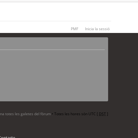
PMF
Inicia la sessió
ina totes les galetes del fòrum
• Totes les hores són UTC [
DST
]
Contacte