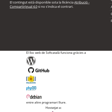
El contingut està disponible sota la llicència
Atribució -
CompartirIgual 4.0
si no s'indica el contrari.
El lloc web de Softcatalà funciona gràcies a
entre altre programari lliure.
Hostatjat a: