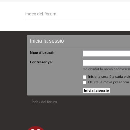
Índex del fòrum
Inicia la sessió
Nom d’usuari:
Contrasenya:
He oblidat la meva contrase
Inicia la sessió a cada vi
Oculta la meva presència 
Índex del fòrum