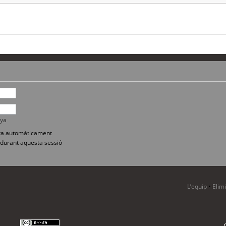
nya
sita automàticament
durant aquesta sessió
L’equip
•
Elim