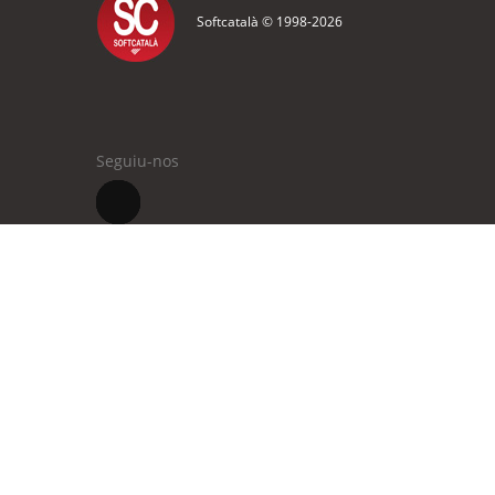
Softcatalà © 1998-
2026
Seguiu-nos