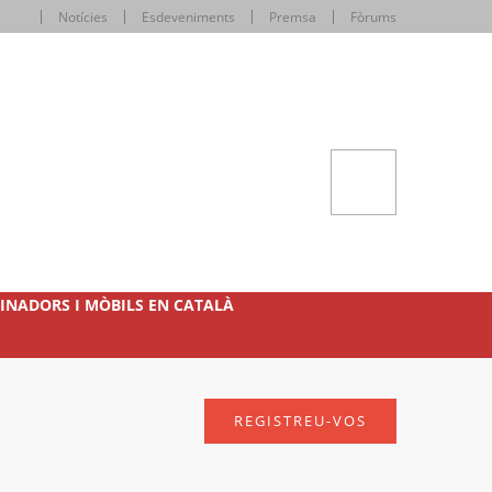
Notícies
Esdeveniments
Premsa
Fòrums
INADORS I MÒBILS EN CATALÀ
REGISTREU-VOS