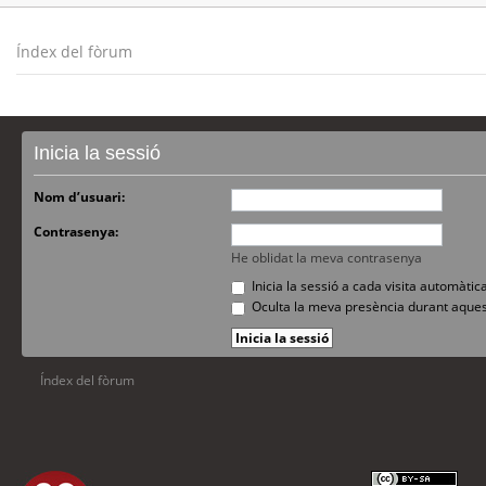
Índex del fòrum
Inicia la sessió
Nom d’usuari:
Contrasenya:
He oblidat la meva contrasenya
Inicia la sessió a cada visita automàti
Oculta la meva presència durant aques
Índex del fòrum