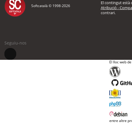
El contingut està d
Softcatalà © 1998-
2026
Atribució - Compar
contrari.
Seguiu-nos
El lloc web de
entre altre pr