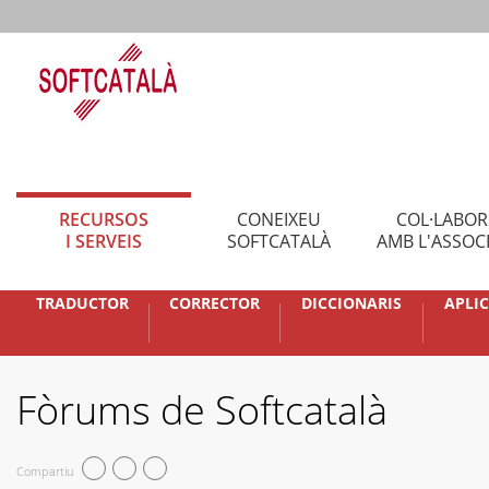
RECURSOS
CONEIXEU
COL·LABO
I SERVEIS
SOFTCATALÀ
AMB L'ASSOC
TRADUCTOR
CORRECTOR
DICCIONARIS
APLI
Fòrums de Softcatalà
Compartiu