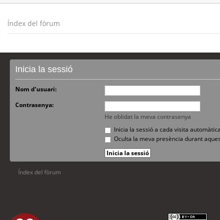
Índex del fòrum
Inicia la sessió
Nom d’usuari:
Contrasenya:
He oblidat la meva contrasenya
Inicia la sessió a cada visita automàti
Oculta la meva presència durant aques
Índex del fòrum