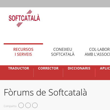
RECURSOS
CONEIXEU
COL·LABO
I SERVEIS
SOFTCATALÀ
AMB L'ASSOC
TRADUCTOR
CORRECTOR
DICCIONARIS
APLI
Fòrums de Softcatalà
Compartiu