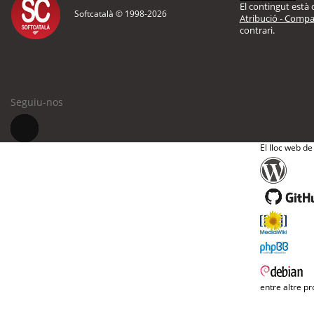
El contingut està d
Softcatalà © 1998-
2026
Atribució - Compar
contrari.
Seguiu-nos
El lloc web de
entre altre pr