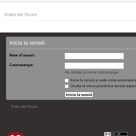
Índex del fòrum
Inicia la sessió
Nom d’usuari:
Contrasenya:
He oblidat la meva contrasenya
Inicia la sessió a cada visita automàti
Oculta la meva presència durant aques
Índex del fòrum