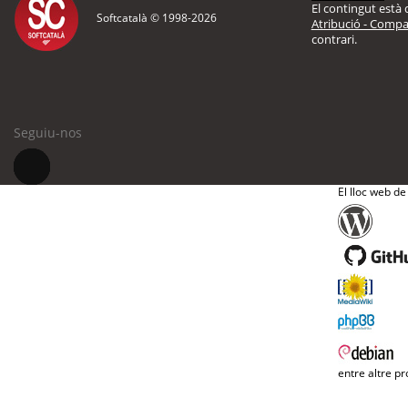
El contingut està d
Softcatalà © 1998-
2026
Atribució - Compar
contrari.
Seguiu-nos
El lloc web de
entre altre pr