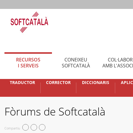
RECURSOS
CONEIXEU
COL·LABO
I SERVEIS
SOFTCATALÀ
AMB L'ASSOC
TRADUCTOR
CORRECTOR
DICCIONARIS
APLI
Fòrums de Softcatalà
Compartiu