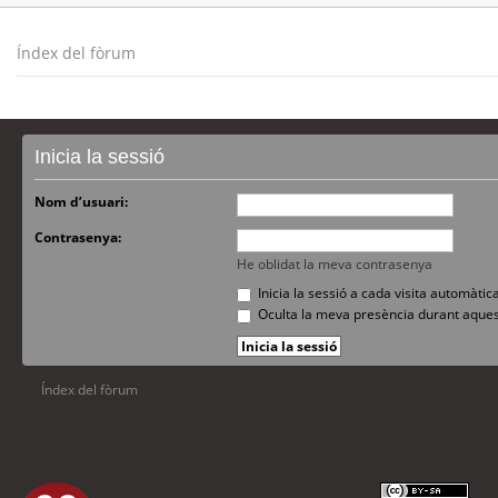
Índex del fòrum
Inicia la sessió
Nom d’usuari:
Contrasenya:
He oblidat la meva contrasenya
Inicia la sessió a cada visita automàti
Oculta la meva presència durant aques
Índex del fòrum