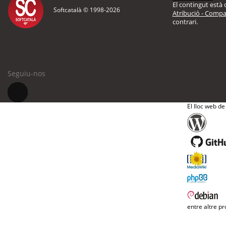
El contingut està d
Softcatalà © 1998-
2026
Atribució - Compar
contrari.
Seguiu-nos
El lloc web de
entre altre pr