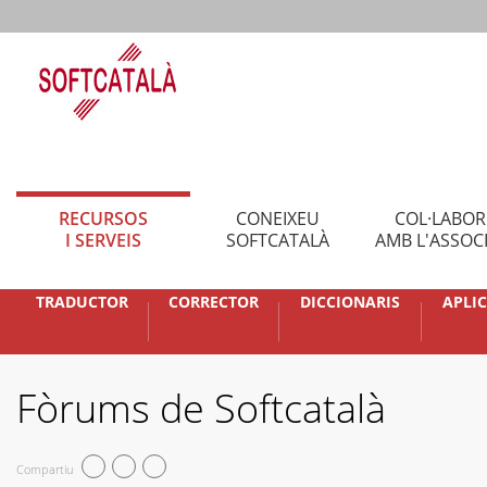
RECURSOS
CONEIXEU
COL·LABO
I SERVEIS
SOFTCATALÀ
AMB L'ASSOC
TRADUCTOR
CORRECTOR
DICCIONARIS
APLI
Fòrums de Softcatalà
Compartiu