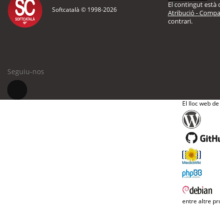
El contingut està d
Softcatalà © 1998-
2026
Atribució - Compar
contrari.
Seguiu-nos
El lloc web de
entre altre pr