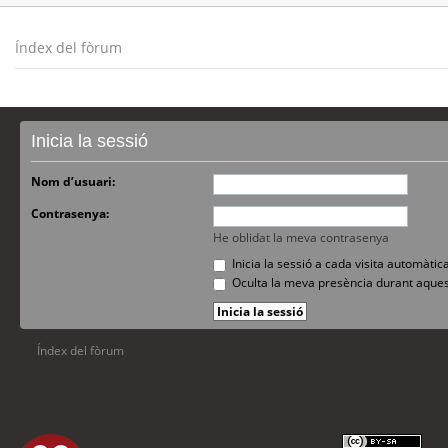
Índex del fòrum
Inicia la sessió
Nom d’usuari:
Contrasenya:
He oblidat la meva contrasenya
Inicia la sessió a cada visita automàti
Oculta la meva presència durant aques
Índex del fòrum