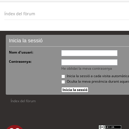
Índex del fòrum
Inicia la sessió
Nom d’usuari:
Contrasenya:
He oblidat la meva contrasenya
Inicia la sessió a cada visita automàti
Oculta la meva presència durant aques
Índex del fòrum