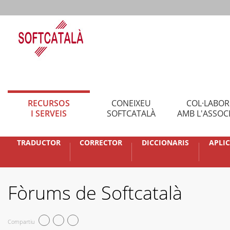
RECURSOS
CONEIXEU
COL·LABO
I SERVEIS
SOFTCATALÀ
AMB L'ASSOC
TRADUCTOR
CORRECTOR
DICCIONARIS
APLI
Fòrums de Softcatalà
Compartiu