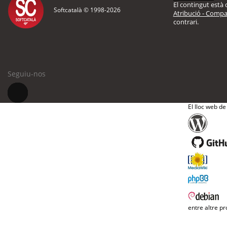
El contingut està d
Softcatalà © 1998-
2026
Atribució - Compar
contrari.
Seguiu-nos
El lloc web de
entre altre pr