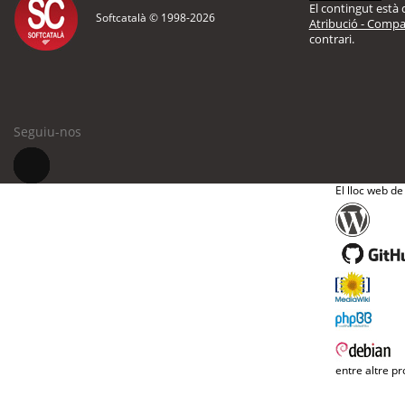
El contingut està d
Softcatalà © 1998-
2026
Atribució - Compar
contrari.
Seguiu-nos
El lloc web de
entre altre pr