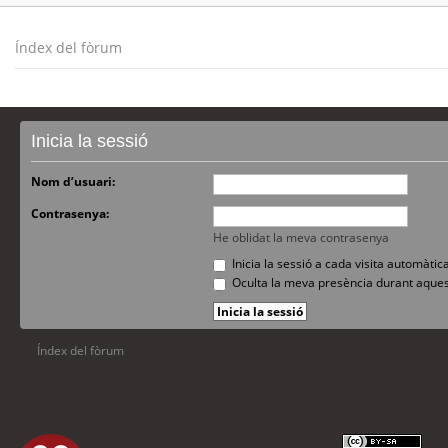
Índex del fòrum
Inicia la sessió
Nom d’usuari:
Contrasenya:
He oblidat la meva contrasenya
Inicia la sessió a cada visita automàti
Oculta la meva presència durant aques
Índex del fòrum