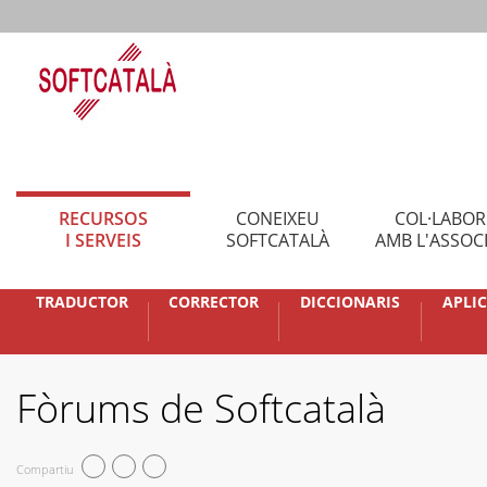
RECURSOS
CONEIXEU
COL·LABO
I SERVEIS
SOFTCATALÀ
AMB L'ASSOC
TRADUCTOR
CORRECTOR
DICCIONARIS
APLI
Fòrums de Softcatalà
Compartiu