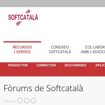
RECURSOS
CONEIXEU
COL·LABO
I SERVEIS
SOFTCATALÀ
AMB L'ASSOC
TRADUCTOR
CORRECTOR
DICCIONARIS
APLI
Fòrums de Softcatalà
Compartiu