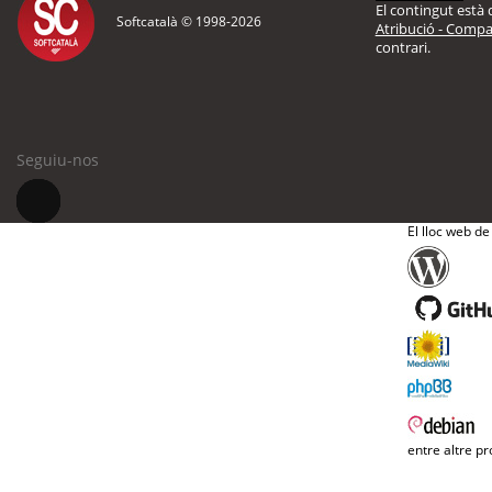
El contingut està d
Softcatalà © 1998-
2026
Atribució - Compar
contrari.
Seguiu-nos
El lloc web de
entre altre pr