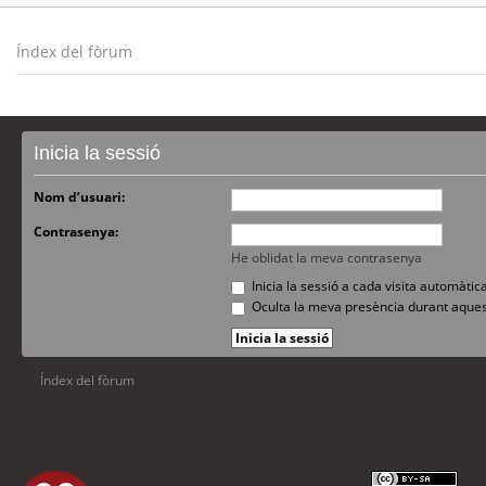
Índex del fòrum
Inicia la sessió
Nom d’usuari:
Contrasenya:
He oblidat la meva contrasenya
Inicia la sessió a cada visita automàti
Oculta la meva presència durant aques
Índex del fòrum