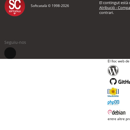
El contingut està d
Softcatalà © 1998-
2026
Atribució - Compar
contrari.
Seguiu-nos
El lloc web de
entre altre pr