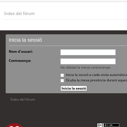
Índex del fòrum
Inicia la sessió
Nom d’usuari:
Contrasenya:
He oblidat la meva contrasenya
Inicia la sessió a cada visita automàti
Oculta la meva presència durant aques
Índex del fòrum