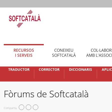
RECURSOS
CONEIXEU
COL·LABO
I SERVEIS
SOFTCATALÀ
AMB L'ASSOC
TRADUCTOR
CORRECTOR
DICCIONARIS
APLI
Fòrums de Softcatalà
Compartiu