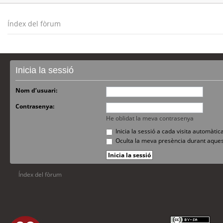
Índex del fòrum
Inicia la sessió
Nom d’usuari:
Contrasenya:
He oblidat la meva contrasenya
Inicia la sessió a cada visita automàti
Oculta la meva presència durant aques
Índex del fòrum