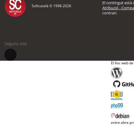
El contingut està d
Softcatalà © 1998-
2026
Atribució - Compar
contrari.
Seguiu-nos
El lloc web de
entre altre pr