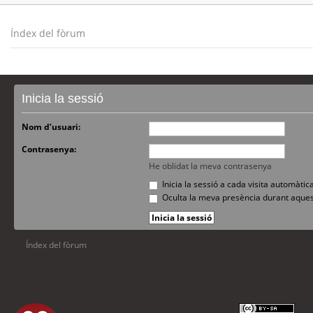
Índex del fòrum
Inicia la sessió
Nom d’usuari:
Contrasenya:
He oblidat la meva contrasenya
Inicia la sessió a cada visita automàti
Oculta la meva presència durant aques
Índex del fòrum