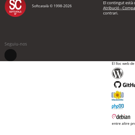
El contingut està d
Softcatalà © 1998-
2026
Atribució - Compar
contrari.
Seguiu-nos
El lloc web de
entre altre pr