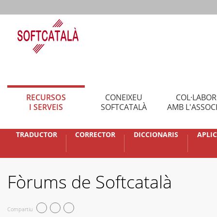
RECURSOS
CONEIXEU
COL·LABO
I SERVEIS
SOFTCATALÀ
AMB L'ASSOC
TRADUCTOR
CORRECTOR
DICCIONARIS
APLI
Fòrums de Softcatalà
Compartiu