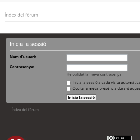
Índex del fòrum
Inicia la sessió
Nom d’usuari:
Contrasenya:
He oblidat la meva contrasenya
Inicia la sessió a cada visita automàti
Oculta la meva presència durant aques
Índex del fòrum