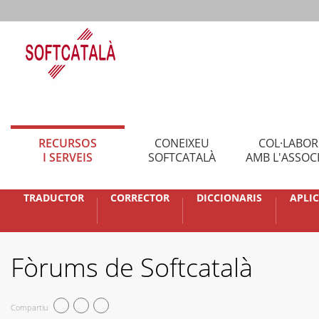
RECURSOS
CONEIXEU
COL·LABO
I SERVEIS
SOFTCATALÀ
AMB L'ASSOC
TRADUCTOR
CORRECTOR
DICCIONARIS
APLI
Fòrums de Softcatalà
Compartiu