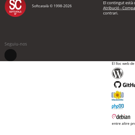
El contingut està d
Softcatalà © 1998-
2026
Atribució - Compar
contrari.
Seguiu-nos
El lloc web de
entre altre pr