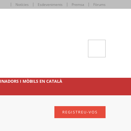
Notícies
Esdeveniments
Premsa
Fòrums
INADORS I MÒBILS EN CATALÀ
REGISTREU-VOS