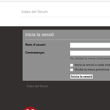
Índex del fòrum
Inicia la sessió
Nom d’usuari:
Contrasenya:
He oblidat la meva contrase
Inicia la sessió a cada vi
Oculta la meva presència 
Índex del fòrum