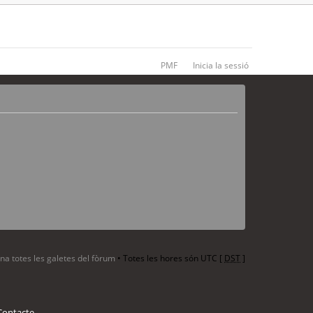
PMF
Inicia la sessió
ina totes les galetes del fòrum
• Totes les hores són UTC [
DST
]
Contacte