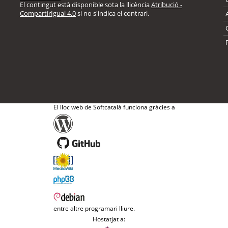
El contingut està disponible sota la llicència
Atribució -
CompartirIgual 4.0
si no s'indica el contrari.
El lloc web de Softcatalà funciona gràcies a
entre altre programari lliure.
Hostatjat a: