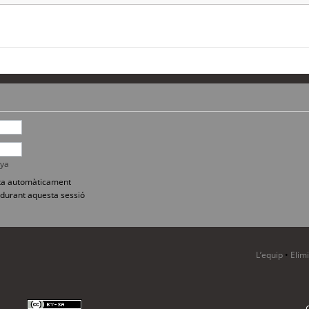
nya
sita automàticament
durant aquesta sessió
L’equip
•
Elim