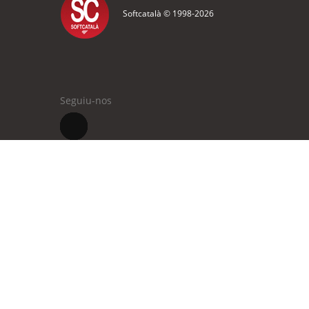
Softcatalà © 1998-
2026
Seguiu-nos