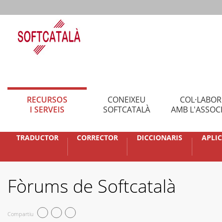
RECURSOS
CONEIXEU
COL·LABO
I SERVEIS
SOFTCATALÀ
AMB L'ASSOC
TRADUCTOR
CORRECTOR
DICCIONARIS
APLI
Fòrums de Softcatalà
Compartiu