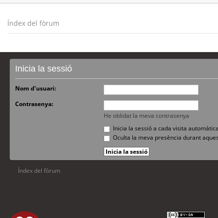
Índex del fòrum
Inicia la sessió
Nom d’usuari:
Contrasenya:
He oblidat la meva contrasenya
Inicia la sessió a cada visita automàti
Oculta la meva presència durant aques
Índex del fòrum