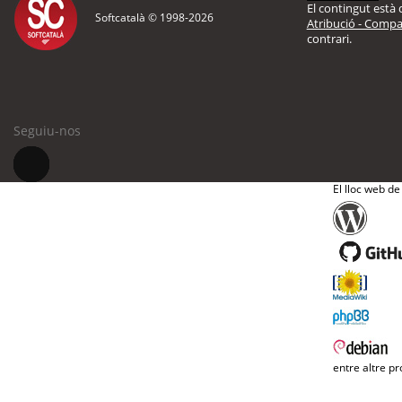
El contingut està d
Softcatalà © 1998-
2026
Atribució - Compar
contrari.
Seguiu-nos
El lloc web de
entre altre pr