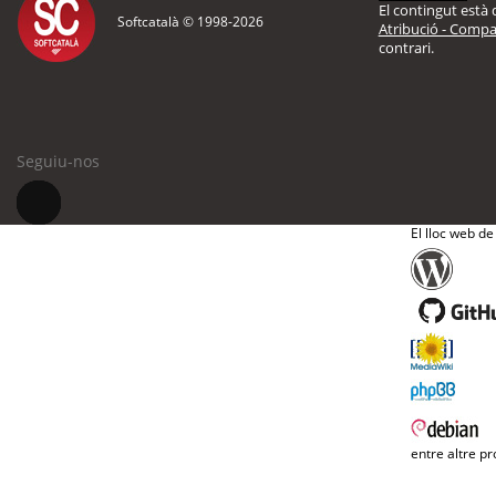
El contingut està d
Softcatalà © 1998-
2026
Atribució - Compar
contrari.
Seguiu-nos
El lloc web de
entre altre pr