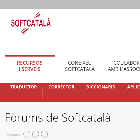
RECURSOS
CONEIXEU
COL·LABO
I SERVEIS
SOFTCATALÀ
AMB L'ASSOC
TRADUCTOR
CORRECTOR
DICCIONARIS
APLI
Fòrums de Softcatalà
Compartiu