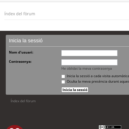
Índex del fòrum
Inicia la sessió
Nom d’usuari:
Contrasenya:
He oblidat la meva contrasenya
Inicia la sessió a cada visita automàti
Oculta la meva presència durant aques
Índex del fòrum