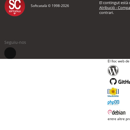
El contingut està d
Softcatalà © 1998-
2026
Atribució - Compar
contrari.
Seguiu-nos
El lloc web de
entre altre pr