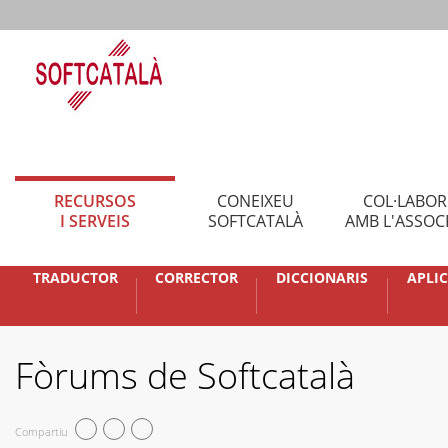
RECURSOS
CONEIXEU
COL·LABO
I SERVEIS
SOFTCATALÀ
AMB L'ASSOC
TRADUCTOR
CORRECTOR
DICCIONARIS
APLI
Fòrums de Softcatalà
Compartiu