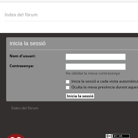
Índex del fòrum
Inicia la sessió
Nom d’usuari:
Contrasenya:
He oblidat la meva contrasenya
Inicia la sessió a cada visita automàti
Oculta la meva presència durant aques
Índex del fòrum