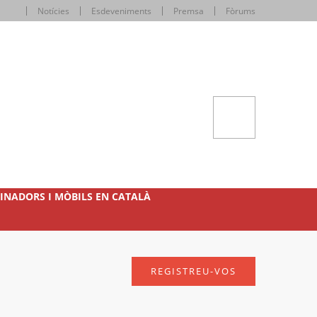
Notícies
Esdeveniments
Premsa
Fòrums
INADORS I MÒBILS EN CATALÀ
REGISTREU-VOS