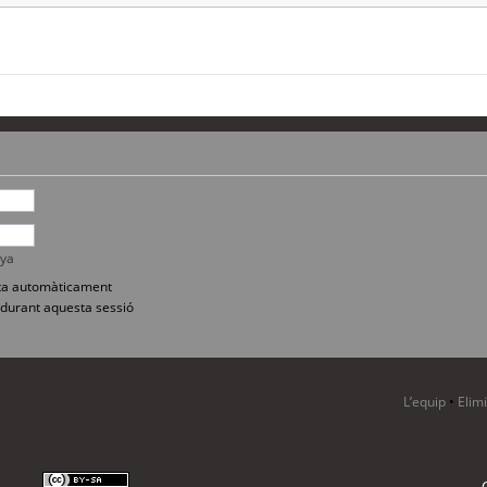
nya
sita automàticament
durant aquesta sessió
L’equip
•
Elim