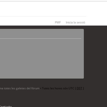
PMF
Inicia la sessió
ina totes les galetes del fòrum
• Totes les hores són UTC [
DST
]
Contacte