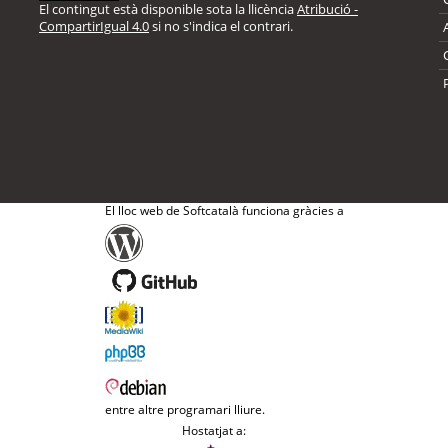
El contingut està disponible sota la llicència
Atribució -
CompartirIgual 4.0
si no s'indica el contrari.
El lloc web de Softcatalà funciona gràcies a
entre altre programari lliure.
Hostatjat a: