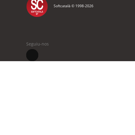
Softcatalà © 1998-
2026
Seguiu-nos