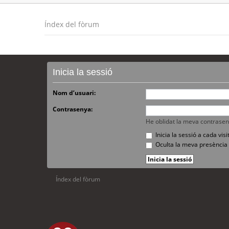
Índex del fòrum
Inicia la sessió
Nom d’usuari:
Contrasenya:
He oblidat la meva contrase
Inicia la sessió a cada vi
Oculta la meva presència 
Índex del fòrum