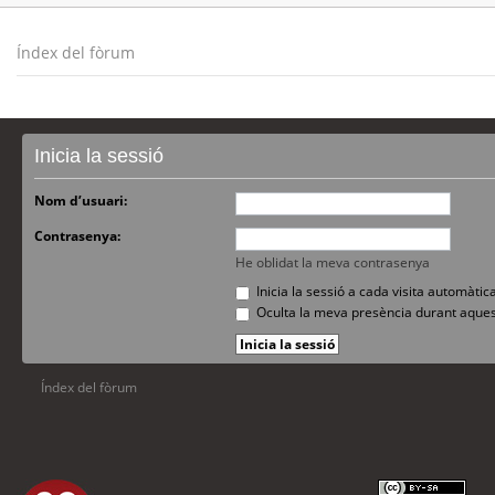
Índex del fòrum
Inicia la sessió
Nom d’usuari:
Contrasenya:
He oblidat la meva contrasenya
Inicia la sessió a cada visita automàti
Oculta la meva presència durant aques
Índex del fòrum