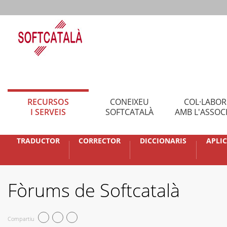
RECURSOS
CONEIXEU
COL·LABO
I SERVEIS
SOFTCATALÀ
AMB L'ASSOC
TRADUCTOR
CORRECTOR
DICCIONARIS
APLI
Fòrums de Softcatalà
Compartiu