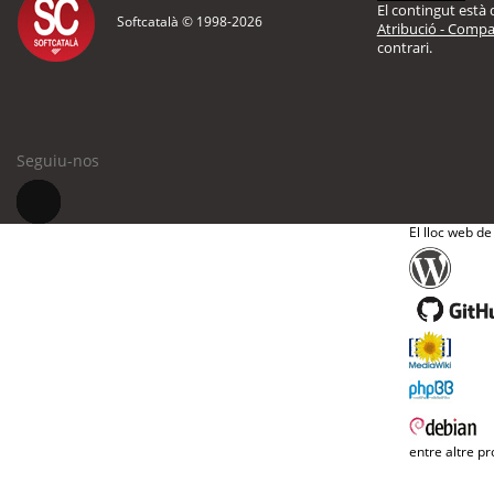
El contingut està d
Softcatalà © 1998-
2026
Atribució - Compar
contrari.
Seguiu-nos
El lloc web de
entre altre pr